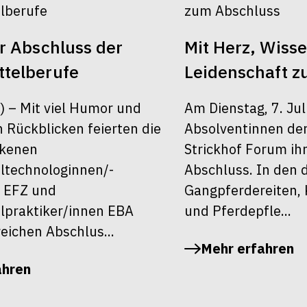
er Abschluss der
Mit Herz, Wiss
telberufe
Leidenschaft z
6) – Mit viel Humor und
Am Dienstag, 7. Jul
 Rückblicken feierten die
Absolventinnen de
ckenen
Strickhof Forum ih
ltechnologinnen/-
Abschluss. In den 
 EFZ und
Gangpferdereiten, 
lpraktiker/innen EBA
und Pferdepfle...
reichen Abschlus...
Mehr erfahren
ahren