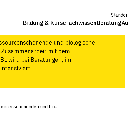
honenden und
Standor
Bildung & Kurse
Fachwissen
Beratung
Au
wirtschaft
ressourcenschonende und biologische
ie Zusammenarbeit mit dem
iBL wird bei Beratungen, im
ntensiviert.
sourcenschonenden und bio...