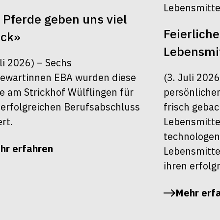
 Pferde geben uns viel
Feierlich
ück»
Lebensmit
uli 2026) – Sechs
ewartinnen EBA wurden diese
(3. Juli 202
 am Strickhof Wülflingen für
persönlichen
 erfolgreichen Berufsabschluss
frisch geba
ert.
Lebensmitte
technologen
hr erfahren
Lebensmitte
ihren erfolg
Mehr erf