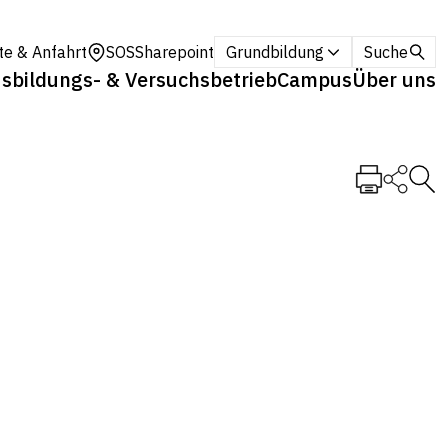
te & Anfahrt
SOS
Sharepoint
Grundbildung
Suche
sbildungs- & Versuchsbetrieb
Campus
Über uns