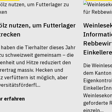
lz nutzen, um Futterlager
Weinlesek
trecken
Informati
Rebbewirt
 haben die Tierhalter dieses Jahr
Einkellere
u schweizweit gemeinsam – die
enheit und Hitze reduziert den
Die Weinles
rertrag massiv. Hecken und
dem Kanton Z
z verfüttern ist möglich, aber
Eigenkontrol
ersitätsförderfl...
EinkellerInn
Weinlesekont
r erfahren
geforderte R
einzeln...