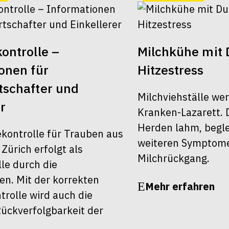
ontrolle –
Milchkühe mit 
onen für
Hitzestress
schafter und
Milchviehställe we
r
Kranken-Lazarett. 
Herden lahm, begle
ekontrolle für Trauben aus
weiteren Symptom
ürich erfolgt als
Milchrückgang.
le durch die
en. Mit der korrekten
Mehr erfahren
rolle wird auch die
ückverfolgbarkeit der