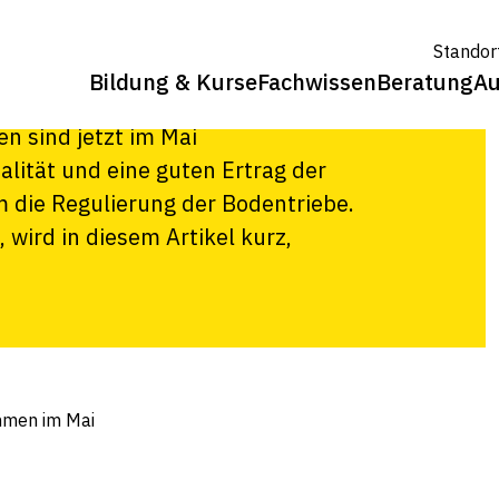
e
Standor
n im Mai
Bildung & Kurse
Fachwissen
Beratung
Au
 sind jetzt im Mai
lität und eine guten Ertrag der
m die Regulierung der Bodentriebe.
wird in diesem Artikel kurz,
hmen im Mai