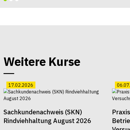
Weitere Kurse
17.02.2026
06.07
Sachkundenachweis (SKN)
Praxi
Rindviehhaltung August 2026
Betri
Versu