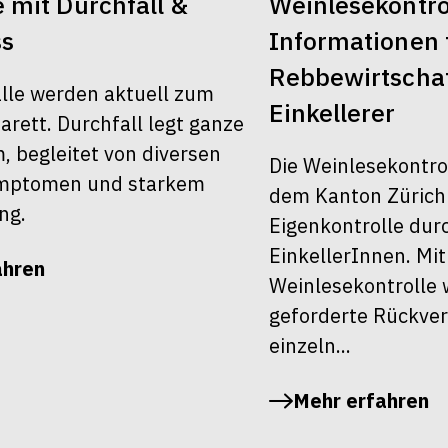
 mit Durchfall &
Weinlesekontro
ss
Informationen 
Rebbewirtscha
älle werden aktuell zum
Einkellerer
rett. Durchfall legt ganze
 begleitet von diversen
Die Weinlesekontro
ymptomen und starkem
dem Kanton Zürich 
ng.
Eigenkontrolle dur
EinkellerInnen. Mit
ahren
Weinlesekontrolle 
geforderte Rückver
einzeln...
Mehr erfahren