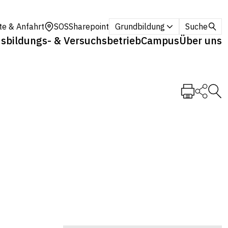
te & Anfahrt
SOS
Sharepoint
Grundbildung
Suche
sbildungs- & Versuchsbetrieb
Campus
Über uns