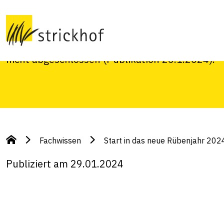
Nach einem nassen Herbst mit vielen Komplika
praktisch alle Zuckerrüben geerntet werden. Di
zögerlich, noch immer sind einige Verträge of
nicht abgeschlossen (Publikation 26.1.2024).
Fachwissen
Start in das neue Rübenjahr 202
Publiziert am 29.01.2024