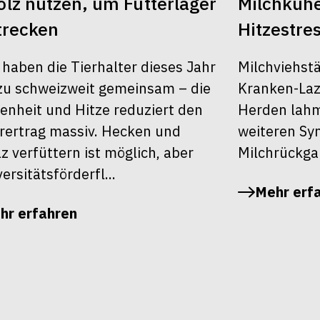
lz nutzen, um Futterlager
Milchkühe
trecken
Hitzestre
 haben die Tierhalter dieses Jahr
Milchviehst
u schweizweit gemeinsam – die
Kranken-Laza
enheit und Hitze reduziert den
Herden lahm,
rertrag massiv. Hecken und
weiteren S
z verfüttern ist möglich, aber
Milchrückga
ersitätsförderfl...
Mehr erf
hr erfahren