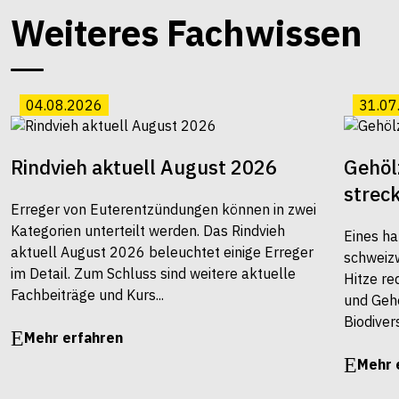
Weiteres Fachwissen
04.08.2026
31.07
Rindvieh aktuell August 2026
Gehöl
strec
Erreger von Euterentzündungen können in zwei
Kategorien unterteilt werden. Das Rindvieh
Eines ha
aktuell August 2026 beleuchtet einige Erreger
schweiz
im Detail. Zum Schluss sind weitere aktuelle
Hitze re
Fachbeiträge und Kurs...
und Gehö
Biodivers
Mehr erfahren
Mehr 