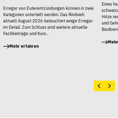
Eines ha
Erreger von Euterentzündungen können in zwei
schweiz
Kategorien unterteilt werden. Das Rindvieh
Hitze re
aktuell August 2026 beleuchtet einige Erreger
und Gehö
im Detail. Zum Schluss sind weitere aktuelle
Biodivers
Fachbeiträge und Kurs...
Mehr
Mehr erfahren