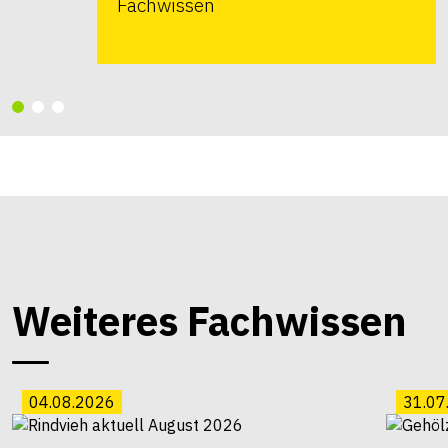
Fachwissen
Weiteres Fachwissen
04.08.2026
31.07