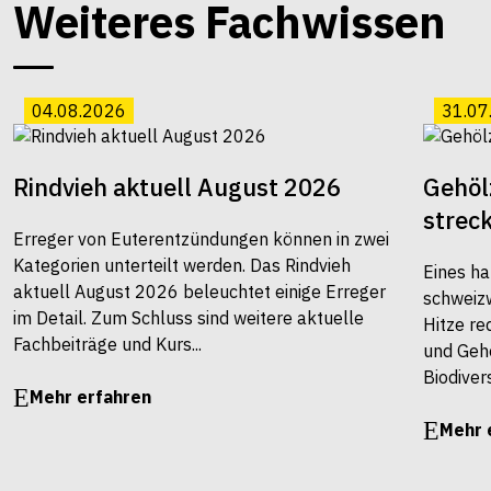
Weiteres Fachwissen
04.08.2026
31.07
Rindvieh aktuell August 2026
Gehöl
strec
Erreger von Euterentzündungen können in zwei
Kategorien unterteilt werden. Das Rindvieh
Eines ha
aktuell August 2026 beleuchtet einige Erreger
schweiz
im Detail. Zum Schluss sind weitere aktuelle
Hitze re
Fachbeiträge und Kurs...
und Gehö
Biodivers
Mehr erfahren
Mehr 