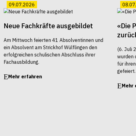
09.07.2026
08.07
Neue Fachkräfte ausgebildet
«Die 
zurüc
Am Mittwoch feierten 41 Absolventinnen und
ein Absolvent am Strickhof Wülflingen den
(6. Juli
erfolgreichen schulischen Abschluss ihrer
wurden 
Fachausbildung.
für ihre
gefeiert.
Mehr erfahren
Mehr 