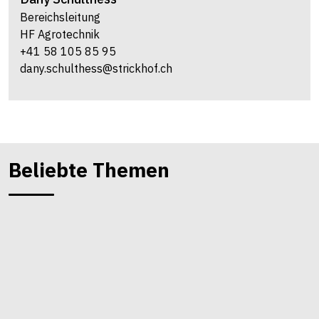
Bereichsleitung
HF Agrotechnik
+41 58 105 85 95
dany.schulthess@strickhof.ch
Beliebte Themen