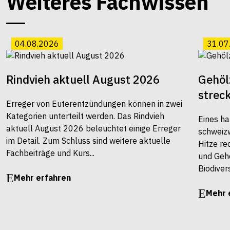
Weiteres Fachwissen
04.08.2026
31.07
Rindvieh aktuell August 2026
Gehöl
strec
Erreger von Euterentzündungen können in zwei
Kategorien unterteilt werden. Das Rindvieh
Eines ha
aktuell August 2026 beleuchtet einige Erreger
schweiz
im Detail. Zum Schluss sind weitere aktuelle
Hitze re
Fachbeiträge und Kurs...
und Gehö
Biodivers
Mehr erfahren
Mehr 