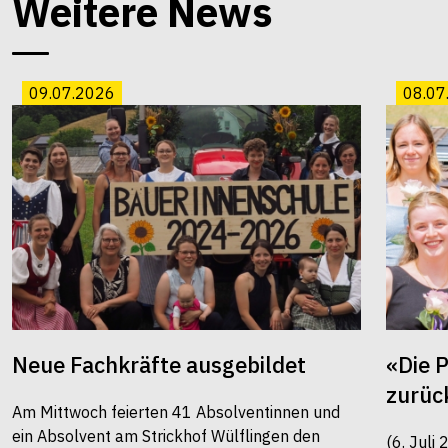
Weitere News
09.07.2026
08.07
Neue Fachkräfte ausgebildet
«Die 
zurüc
Am Mittwoch feierten 41 Absolventinnen und
ein Absolvent am Strickhof Wülflingen den
(6. Juli