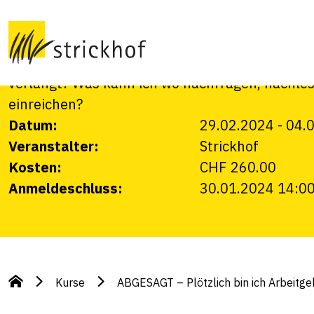
Arbeitgeber:in
Arbeitsbewilligung, Arbeitsvertrag, Lohnabrec
verlangt? Was kann ich wo nachfragen, nachles
einreichen?
Datum:
29.02.2024
-
04.
Veranstalter:
Strickhof
Kosten:
CHF 260.00
Anmeldeschluss:
30.01.2024 14:0
Kurse
ABGESAGT – Plötzlich bin ich Arbeitge