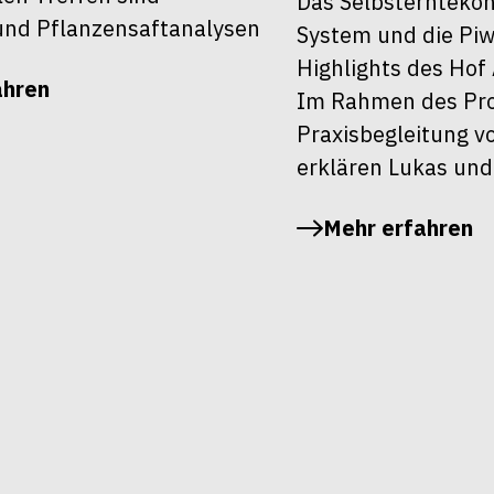
Das Selbsterntekon
nd Pflanzensaftanalysen
System und die Piw
Highlights des Hof 
ahren
Im Rahmen des Pro
Praxisbegleitung v
erklären Lukas und
Mehr erfahren