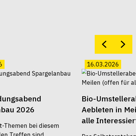
6
16.03.2026
ldungsabend
Bio-Umsteller
nbau 2026
Aebleten in Mei
alle Interessier
t-Themen bei diesem
len Treffen sind