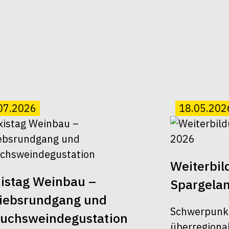
07.2026
18.05.202
Weiterbi
istag Weinbau –
Spargela
riebsrundgang und
Schwerpunk
suchsweindegustation
überregiona