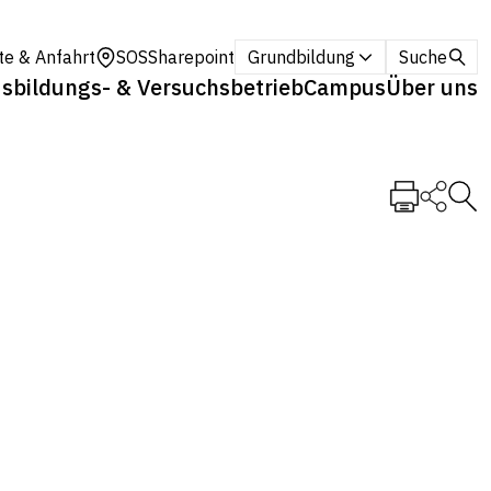
te & Anfahrt
SOS
Sharepoint
Grundbildung
Suche
sbildungs- & Versuchsbetrieb
Campus
Über uns