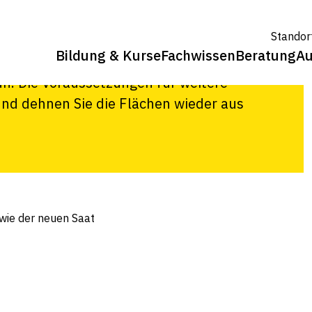
aat
Standor
Bildung & Kurse
Fachwissen
Beratung
Au
weiterwachsen. Das zweite Jahr in
ün. Die Voraussetzungen für weitere
und dehnen Sie die Flächen wieder aus
wie der neuen Saat