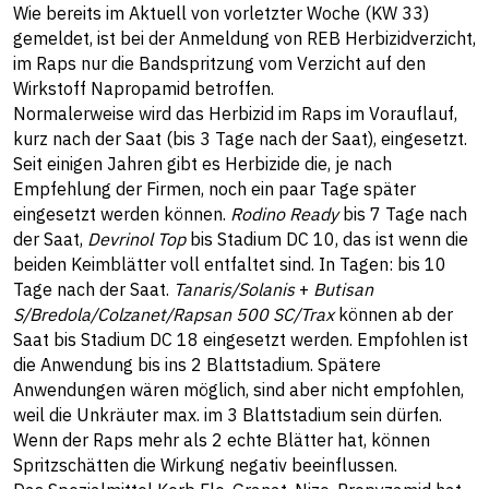
Wie bereits im Aktuell von vorletzter Woche (KW 33)
gemeldet, ist bei der Anmeldung von REB Herbizidverzicht,
im Raps nur die Bandspritzung vom Verzicht auf den
Wirkstoff Napropamid betroffen.
Normalerweise wird das Herbizid im Raps im Vorauflauf,
kurz nach der Saat (bis 3 Tage nach der Saat), eingesetzt.
Seit einigen Jahren gibt es Herbizide die, je nach
Empfehlung der Firmen, noch ein paar Tage später
eingesetzt werden können.
Rodino Ready
bis 7 Tage nach
der Saat,
Devrinol Top
bis Stadium DC 10, das ist wenn die
beiden Keimblätter voll entfaltet sind. In Tagen: bis 10
Tage nach der Saat.
Tanaris/Solanis
+
Butisan
S/Bredola/Colzanet/Rapsan 500 SC/Trax
können ab der
Saat bis Stadium DC 18 eingesetzt werden. Empfohlen ist
die Anwendung bis ins 2 Blattstadium. Spätere
Anwendungen wären möglich, sind aber nicht empfohlen,
weil die Unkräuter max. im 3 Blattstadium sein dürfen.
Wenn der Raps mehr als 2 echte Blätter hat, können
Spritzschätten die Wirkung negativ beeinflussen.