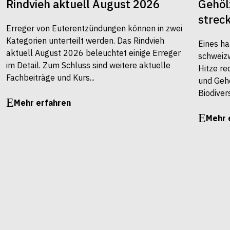
Rindvieh aktuell August 2026
Gehöl
strec
Erreger von Euterentzündungen können in zwei
Kategorien unterteilt werden. Das Rindvieh
Eines ha
aktuell August 2026 beleuchtet einige Erreger
schweiz
im Detail. Zum Schluss sind weitere aktuelle
Hitze re
Fachbeiträge und Kurs...
und Gehö
Biodivers
Mehr erfahren
Mehr 