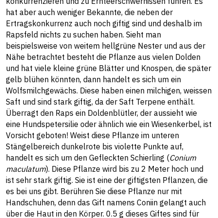
konkurrenzieren und zu Ernteerschwernissen führen. Es
hat aber auch weniger Bekannte, die neben der
Ertragskonkurrenz auch noch giftig sind und deshalb im
Rapsfeld nichts zu suchen haben. Sieht man
beispielsweise von weitem hellgrüne Nester und aus der
Nähe betrachtet besteht die Pflanze aus vielen Dolden
und hat viele kleine grüne Blätter und Knospen, die später
gelb blühen könnten, dann handelt es sich um ein
Wolfsmilchgewächs. Diese haben einen milchigen, weissen
Saft und sind stark giftig, da der Saft Terpene enthält.
Überragt den Raps ein Doldenblütler, der aussieht wie
eine Hundspetersilie oder ähnlich wie ein Wiesenkerbel, ist
Vorsicht geboten! Weist diese Pflanze im unteren
Stängelbereich dunkelrote bis violette Punkte auf,
handelt es sich um den Gefleckten Schierling (
Conium
maculatum
). Diese Pflanze wird bis zu 2 Meter hoch und
ist sehr stark giftig. Sie ist eine der giftigsten Pflanzen, die
es bei uns gibt. Berühren Sie diese Pflanze nur mit
Handschuhen, denn das Gift namens Coniin gelangt auch
über die Haut in den Körper. 0.5 g dieses Giftes sind für