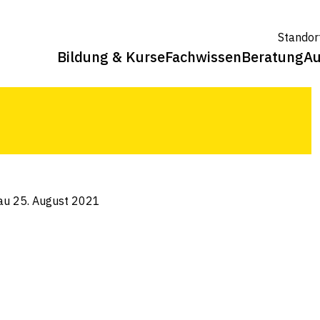
t 2021
Standor
Bildung & Kurse
Fachwissen
Beratung
Au
drei Standorten ¦ Erdmandelgras:
bau 25. August 2021