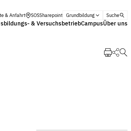
te & Anfahrt
SOS
Sharepoint
Grundbildung
Suche
sbildungs- & Versuchsbetrieb
Campus
Über uns