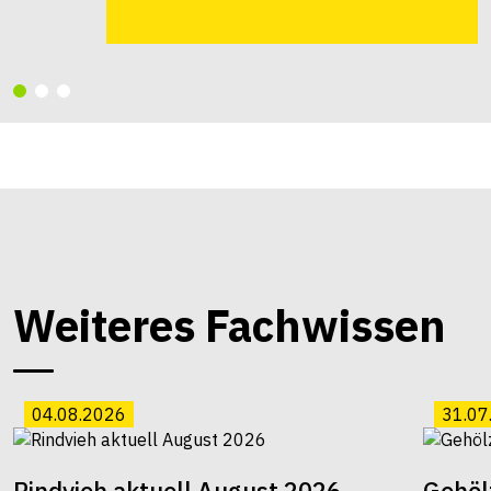
Weiteres Fachwissen
04.08.2026
31.07
Rindvieh aktuell August 2026
Gehöl