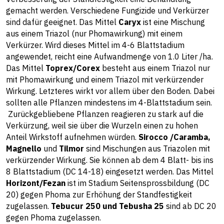
gemacht werden. Verschiedene Fungizide und Verkürzer
sind dafür geeignet. Das Mittel
Caryx
ist eine Mischung
aus einem Triazol (nur Phomawirkung) mit einem
Verkürzer. Wird dieses Mittel im 4-6 Blattstadium
angewendet, reicht eine Aufwandmenge von 1.0 Liter /ha.
Das Mittel
Toprex/Corex
besteht aus einem Triazol nur
mit Phomawirkung und einem Triazol mit verkürzender
Wirkung. Letzteres wirkt vor allem über den Boden. Dabei
sollten alle Pflanzen mindestens im 4-Blattstadium sein.
Zurückgebliebene Pflanzen reagieren zu stark auf die
Verkürzung, weil sie über die Wurzeln einen zu hohen
Anteil Wirkstoff aufnehmen würden.
Sirocco /Caramba,
Magnello
und
Tilmor
sind Mischungen aus Triazolen mit
verkürzender Wirkung. Sie können ab dem 4 Blatt- bis ins
8 Blattstadium (DC 14-18) eingesetzt werden. Das Mittel
Horizont/Fezan
ist im Stadium Seitensprossbildung (DC
20) gegen Phoma zur Erhöhung der Standfestigkeit
zugelassen.
Tebucur 250 und Tebusha 25
sind ab DC 20
gegen Phoma zugelassen.