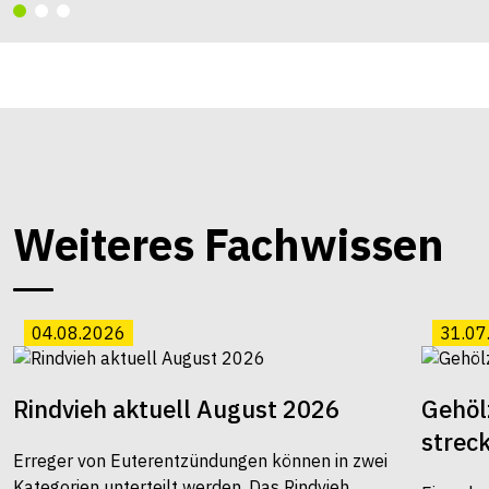
Weiteres Fachwissen
04.08.2026
31.07
Rindvieh aktuell August 2026
Gehöl
strec
Erreger von Euterentzündungen können in zwei
Kategorien unterteilt werden. Das Rindvieh