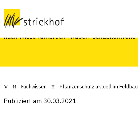
Feldbau 30. März 
Raps: Erdflohschäden / Glanzkäfer ¦ Getreide:
nach Wiesenumbruch ¦ Rüben: Schabkontroll
Fachwissen
Pflanzenschutz aktuell im Feldba
Publiziert am 30.03.2021