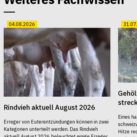
04.08.2026
31.07
Gehöl
strec
Rindvieh aktuell August 2026
Eines ha
Erreger von Euterentzündungen können in zwei
schweiz
Kategorien unterteilt werden. Das Rindvieh
Hitze re
aktuell August 2026 beleuchtet einige Erreger