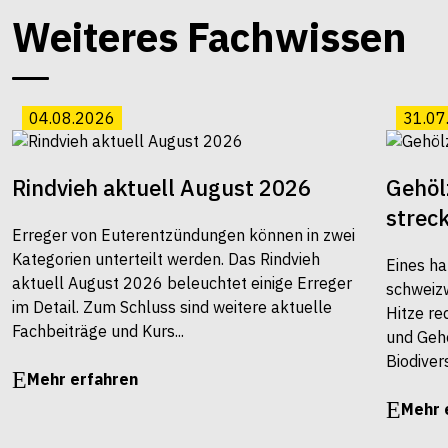
Weiteres Fachwissen
04.08.2026
31.07
Rindvieh aktuell August 2026
Gehöl
strec
Erreger von Euterentzündungen können in zwei
Kategorien unterteilt werden. Das Rindvieh
Eines ha
aktuell August 2026 beleuchtet einige Erreger
schweiz
im Detail. Zum Schluss sind weitere aktuelle
Hitze re
Fachbeiträge und Kurs...
und Gehö
Biodivers
Mehr erfahren
Mehr 