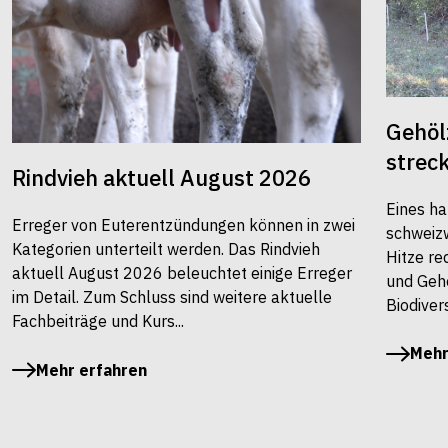
Gehöl
strec
Rindvieh aktuell August 2026
Eines ha
Erreger von Euterentzündungen können in zwei
schweiz
Kategorien unterteilt werden. Das Rindvieh
Hitze re
aktuell August 2026 beleuchtet einige Erreger
und Gehö
im Detail. Zum Schluss sind weitere aktuelle
Biodivers
Fachbeiträge und Kurs...
Mehr
Mehr erfahren