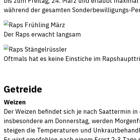
bis zum Freitag, 24. März und erlaubt maximal
während der gesamten Sonderbewilligungs-Per
Der Raps erwacht langsam
Oftmals hat es keine Einstiche im Rapshaupttr
Getreide
Weizen
Der Weizen befindet sich je nach Saattermin in
insbesondere am Donnerstag, werden Morgenfr
steigen die Temperaturen und Unkrautbehandl
Es wird empfohlen nach einem Frost 2-3 Tage 