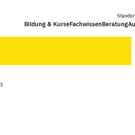
r ¦ Getreide: Weizen ¦ Mäuseschäden ¦
Standor
er ¦ Biolandbau: Getreidearten und
Bildung & Kurse
Fachwissen
Beratung
Au
23