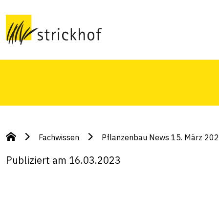
Themen dieser Woche sind: Raps: Stängelrüssle
Abschied G. Feichtinger und Neuanfang S. Bind
mechanische Regulierung
Fachwissen
Pflanzenbau News 15. März 20
Publiziert am 16.03.2023