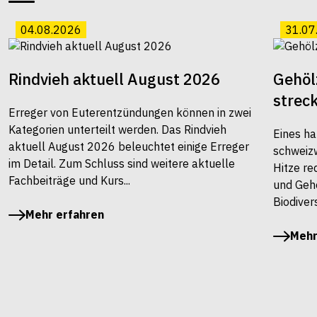
04.08.2026
31.07
Rindvieh aktuell August 2026
Gehöl
strec
Erreger von Euterentzündungen können in zwei
Kategorien unterteilt werden. Das Rindvieh
Eines ha
aktuell August 2026 beleuchtet einige Erreger
schweiz
im Detail. Zum Schluss sind weitere aktuelle
Hitze re
Fachbeiträge und Kurs...
und Gehö
Biodivers
Mehr erfahren
Mehr