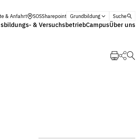
te & Anfahrt
SOS
Sharepoint
Grundbildung
Suche
sbildungs- & Versuchsbetrieb
Campus
Über uns