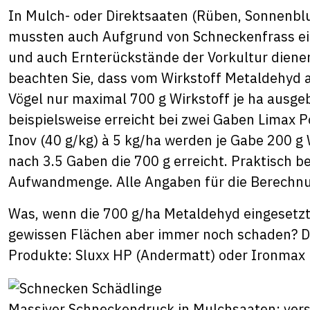
In Mulch- oder Direktsaaten (Rüben, Sonnenbl
mussten auch Aufgrund von Schneckenfrass ei
und auch Ernterückstände der Vorkultur dienen
beachten Sie, dass vom Wirkstoff Metaldehyd a
Vögel nur maximal 700 g Wirkstoff je ha ausge
beispielsweise erreicht bei zwei Gaben Limax Po
Inov (40 g/kg) à 5 kg/ha werden je Gabe 200 g 
nach 3.5 Gaben die 700 g erreicht. Praktisch b
Aufwandmenge. Alle Angaben für die Berechnung
Was, wenn die 700 g/ha Metaldehyd eingesetzt
gewissen Flächen aber immer noch schaden? D
Produkte: Sluxx HP (Andermatt) oder Ironmax 
Massiver Schneckendruck in Mulchsaaten: ver