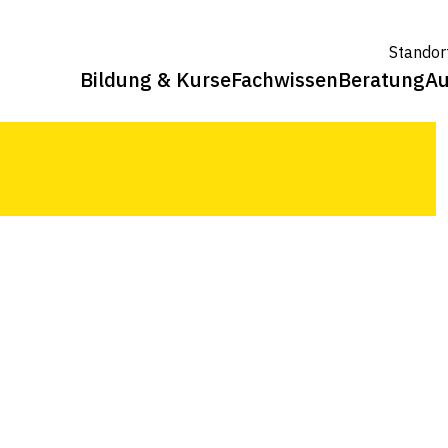
Zuckerrüben; Kartoffeln (Krautfäule);
Standor
fkraut)
Bildung & Kurse
Fachwissen
Beratung
Au