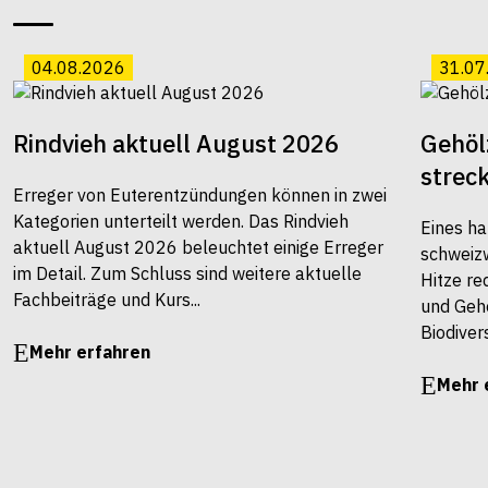
04.08.2026
31.07
Rindvieh aktuell August 2026
Gehöl
strec
Erreger von Euterentzündungen können in zwei
Kategorien unterteilt werden. Das Rindvieh
Eines ha
aktuell August 2026 beleuchtet einige Erreger
schweiz
im Detail. Zum Schluss sind weitere aktuelle
Hitze re
Fachbeiträge und Kurs...
und Gehö
Biodivers
Mehr erfahren
Mehr 