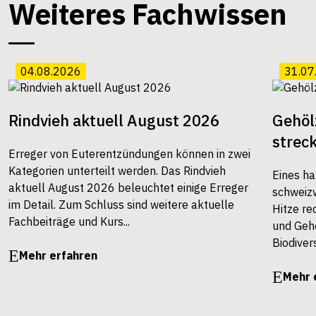
Weiteres Fachwissen
04.08.2026
31.07
Rindvieh aktuell August 2026
Gehöl
strec
Erreger von Euterentzündungen können in zwei
Kategorien unterteilt werden. Das Rindvieh
Eines ha
aktuell August 2026 beleuchtet einige Erreger
schweiz
im Detail. Zum Schluss sind weitere aktuelle
Hitze re
Fachbeiträge und Kurs...
und Gehö
Biodivers
Mehr erfahren
Mehr 