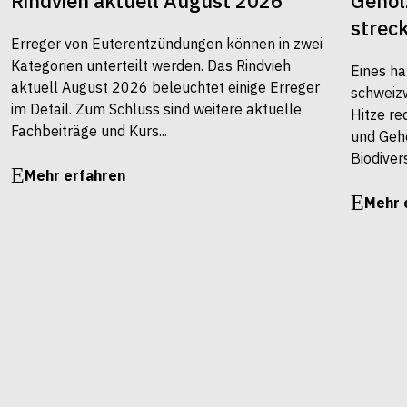
Rindvieh aktuell August 2026
Gehöl
strec
Erreger von Euterentzündungen können in zwei
Kategorien unterteilt werden. Das Rindvieh
Eines ha
aktuell August 2026 beleuchtet einige Erreger
schweiz
im Detail. Zum Schluss sind weitere aktuelle
Hitze re
Fachbeiträge und Kurs...
und Gehö
Biodivers
Mehr erfahren
Mehr 