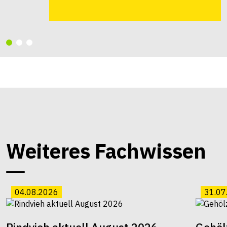
Weiteres Fachwissen
04.08.2026
31.07