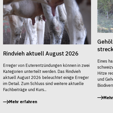
Gehöl
strec
Rindvieh aktuell August 2026
Eines ha
Erreger von Euterentzündungen können in zwei
schweiz
Kategorien unterteilt werden. Das Rindvieh
Hitze re
aktuell August 2026 beleuchtet einige Erreger
und Gehö
im Detail. Zum Schluss sind weitere aktuelle
Biodivers
Fachbeiträge und Kurs...
Mehr
Mehr erfahren