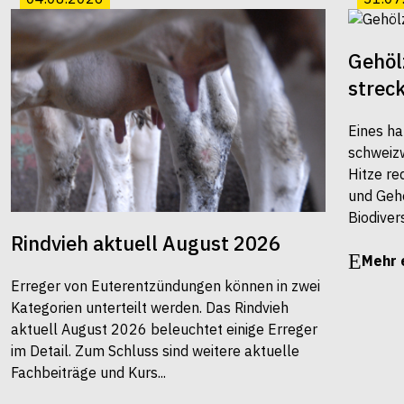
Gehöl
strec
Eines ha
schweiz
Hitze re
und Gehö
Biodivers
Rindvieh aktuell August 2026
Mehr 
Erreger von Euterentzündungen können in zwei
Kategorien unterteilt werden. Das Rindvieh
aktuell August 2026 beleuchtet einige Erreger
im Detail. Zum Schluss sind weitere aktuelle
Fachbeiträge und Kurs...