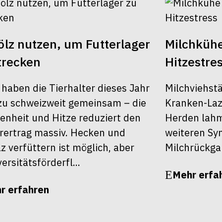
lz nutzen, um Futterlager
Milchkühe
trecken
Hitzestre
 haben die Tierhalter dieses Jahr
Milchviehst
u schweizweit gemeinsam – die
Kranken-Laza
enheit und Hitze reduziert den
Herden lahm,
rertrag massiv. Hecken und
weiteren S
z verfüttern ist möglich, aber
Milchrückga
ersitätsförderfl...
Mehr erfa
r erfahren