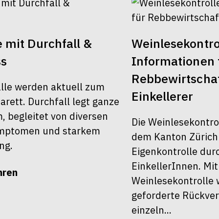
 mit Durchfall &
Weinlesekontro
ss
Informationen 
Rebbewirtscha
älle werden aktuell zum
Einkellerer
rett. Durchfall legt ganze
 begleitet von diversen
Die Weinlesekontro
ymptomen und starkem
dem Kanton Zürich 
ng.
Eigenkontrolle dur
EinkellerInnen. Mit
hren
Weinlesekontrolle 
geforderte Rückver
einzeln...