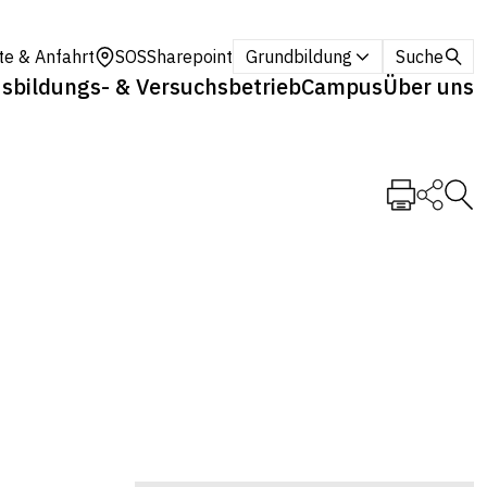
te & Anfahrt
SOS
Sharepoint
Grundbildung
Suche
sbildungs- & Versuchsbetrieb
Campus
Über uns