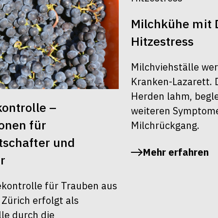
Milchkühe mit 
Hitzestress
Milchviehställe we
Kranken-Lazarett. 
Herden lahm, begle
ontrolle –
weiteren Symptom
onen für
Milchrückgang.
schafter und
Mehr erfahren
r
ekontrolle für Trauben aus
ürich erfolgt als
le durch die