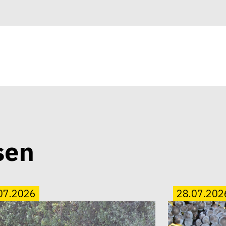
sen
07.2026
28.07.202