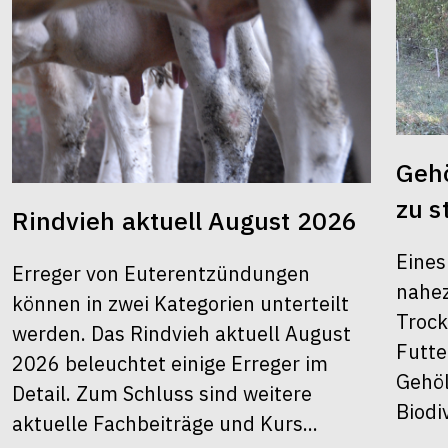
Gehö
zu s
Rindvieh aktuell August 2026
Eines
Erreger von Euterentzündungen
nahez
können in zwei Kategorien unterteilt
Trock
werden. Das Rindvieh aktuell August
Futte
2026 beleuchtet einige Erreger im
Gehöl
Detail. Zum Schluss sind weitere
Biodiv
aktuelle Fachbeiträge und Kurs...