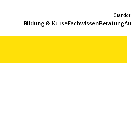
e Versorgung der Schweizer
Standor
n aus Pflanzen, angebaut in der
Bildung & Kurse
Fachwissen
Beratung
Au