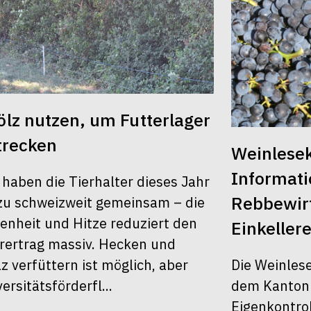
lz nutzen, um Futterlager
trecken
Weinlesek
Informati
 haben die Tierhalter dieses Jahr
Rebbewirt
u schweizweit gemeinsam – die
enheit und Hitze reduziert den
Einkellere
rertrag massiv. Hecken und
Die Weinles
z verfüttern ist möglich, aber
dem Kanton Z
ersitätsförderfl...
Eigenkontrol