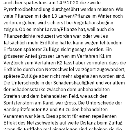
auch hier spätestens am 14.9.2020 die zweite
Pyrethroidbehandlung durchgeführt werden müssen. Wie
viele Pflanzen mit den 13 Larven/Pflanze im Winter noch
verloren gehen, wird sich erst bei Vegetationsbeginn
zeigen. Ob es mehr Larven/Pflanze hat, weil auch die
Pflanzendichte reduziert worden war, oder weil es
tatsächlich mehr Erdflöhe hatte, kann wegen fehlendem
Erfassen späterer Zuflüge nicht gesagt werden. Ein
grösserer Anteil grosser Larven im Verfahren K1 im
Vergleich zum Verfahren K2 lässt aber vermuten, dass die
Erdflöhe durch den Netzschwefel verzögert zugewandert,
spätere Zuflüge aber nicht mehr abgehalten worden sind.
Die Unterschiede in der Schadenshäufigkeit und vor allem
der Schadensstärke zwischen dem unbehandelten
Streifen und dem behandelten Feld, wie auch den
Spritzfenstern am Rand, war gross. Die Unterschiede der
Randspritzfenster K2 und K3 zu den behandelten
Varianten war klein. Dies spricht für einen repellenten
Effekt des Netzschwefels auf weite Distanz beim Zuflug.
Wenn die Erdflöhe mal eingeflogen sind, scheinen sie die