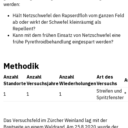
werden:
Hält Netzschwefel den Rapserdfloh vom ganzen Feld
ab oder wirkt der Schwefel kleinräumig als
Repellent?
Kann mit dem frühen Einsatz von Netzschwefel eine
frühe Pyrethroidbehandlung eingespart werden?
Methodik
Anzahl
Anzahl
Anzahl
Art des
A
Standorte
Versuchsjahre
Wiederholungen
Versuchs
Streifen und
1
1
1
*
Spritzfenster
Das Versuchsfeld im Zürcher Weinland lag mit der
Breitseite an einem Waldrand. Am 25.8.2020 wurde der