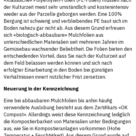
«Klassische» Polyethylen-Folien (PE-Folien) müssen nach
der Kulturzeit meist sehr umständlich und kostenintensiv
wieder aus der Parzelle geborgen werden. Eine 100%
Bergung ist schwierig und verbleibendes PE baut sich im
Boden nahezu gar nicht ab. Aus diesem Grund erfreuen
sich «biologisch-abbaubare» Mulchfolien aus
unterschiedlichen Materialien seit mehreren Jahren im
Gemüsebau wachsender Beliebtheit. Die Folien bieten den
entscheidenden Vorteil, dass Sie nach der Kulturzeit auf
dem Feld belassen werden können und sich nach
erfolgter Einarbeitung in den Boden bei günstigen
Verhältnissen innert nützlicher Frist zersetzen.
Neuerung in der Kennzeichnung
Eine bei abbaubaren Mulchfolien bis anhin häufig
verwendete Auslobung besteht aus dem Zertifikats «OK
Compost». Allerdings weist diese Kennzeichnung lediglich
die Kompostierbarkeit von Materialien unter Bedingungen
aus, wie Sie in Kompostieranlagen vorkommen (Hohe
Temperatur + Feuchtigkeit). Aus diesem Grund wurde auf