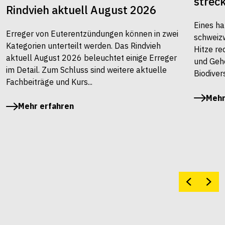
strec
Rindvieh aktuell August 2026
Eines ha
Erreger von Euterentzündungen können in zwei
schweiz
Kategorien unterteilt werden. Das Rindvieh
Hitze re
aktuell August 2026 beleuchtet einige Erreger
und Gehö
im Detail. Zum Schluss sind weitere aktuelle
Biodivers
Fachbeiträge und Kurs...
Mehr
Mehr erfahren