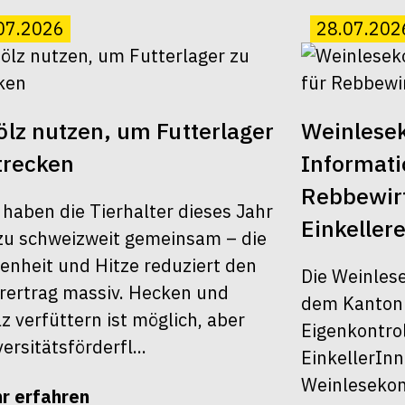
07.2026
28.07.202
lz nutzen, um Futterlager
Weinlesek
trecken
Informati
Rebbewirt
 haben die Tierhalter dieses Jahr
Einkellere
u schweizweit gemeinsam – die
enheit und Hitze reduziert den
Die Weinles
rertrag massiv. Hecken und
dem Kanton Z
z verfüttern ist möglich, aber
Eigenkontrol
ersitätsförderfl...
EinkellerInn
Weinlesekont
r erfahren