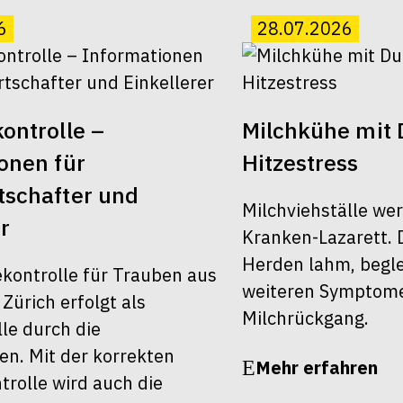
6
28.07.2026
ontrolle –
Milchkühe mit 
onen für
Hitzestress
schafter und
Milchviehställe we
r
Kranken-Lazarett. 
Herden lahm, begle
ekontrolle für Trauben aus
weiteren Symptom
ürich erfolgt als
Milchrückgang.
le durch die
en. Mit der korrekten
Mehr erfahren
rolle wird auch die