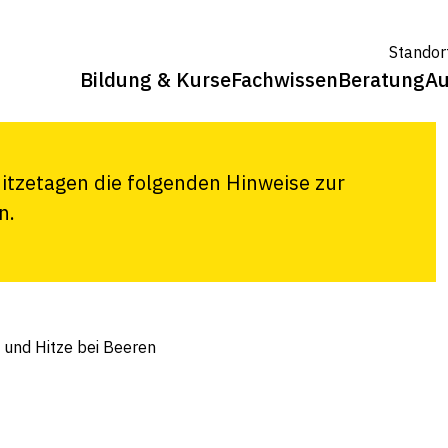
vor
Standor
itze bei
Bildung & Kurse
Fachwissen
Beratung
Au
itzetagen die folgenden Hinweise zur
n.
 und Hitze bei Beeren