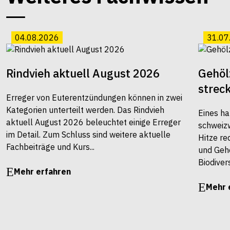
04.08.2026
31.07
Rindvieh aktuell August 2026
Gehöl
strec
Erreger von Euterentzündungen können in zwei
Kategorien unterteilt werden. Das Rindvieh
Eines ha
aktuell August 2026 beleuchtet einige Erreger
schweiz
im Detail. Zum Schluss sind weitere aktuelle
Hitze re
Fachbeiträge und Kurs...
und Gehö
Biodivers
Mehr erfahren
Mehr 