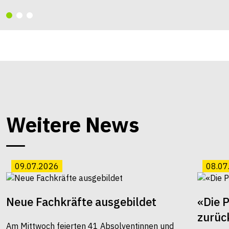
Weitere News
09.07.2026
08.07
Neue Fachkräfte ausgebildet
«Die 
zurüc
Am Mittwoch feierten 41 Absolventinnen und