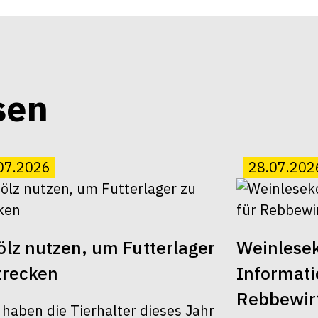
sen
07.2026
28.07.202
lz nutzen, um Futterlager
Weinlesek
trecken
Informati
Rebbewirt
 haben die Tierhalter dieses Jahr