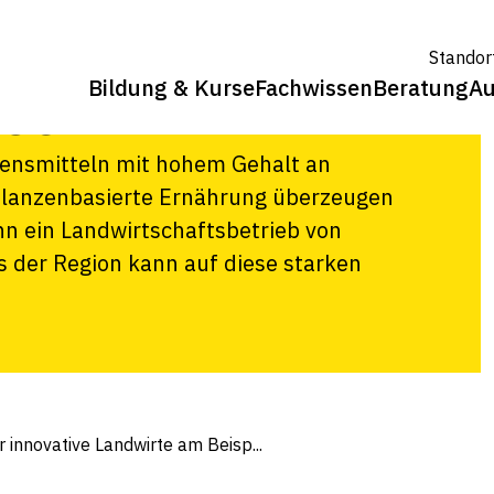
ndwirte am
Standor
Bildung & Kurse
Fachwissen
Beratung
Au
bsen
bensmitteln mit hohem Gehalt an
pflanzenbasierte Ernährung überzeugen
n ein Landwirtschaftsbetrieb von
s der Region kann auf diese starken
 innovative Landwirte am Beisp...