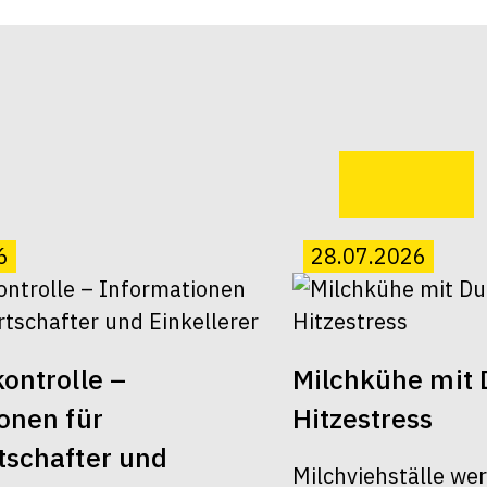
6
28.07.2026
ontrolle –
Milchkühe mit 
onen für
Hitzestress
schafter und
Milchviehställe we