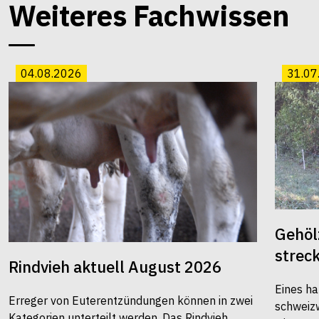
Weiteres Fachwissen
04.08.2026
31.07
Gehöl
strec
Rindvieh aktuell August 2026
Eines ha
Erreger von Euterentzündungen können in zwei
schweiz
Kategorien unterteilt werden. Das Rindvieh