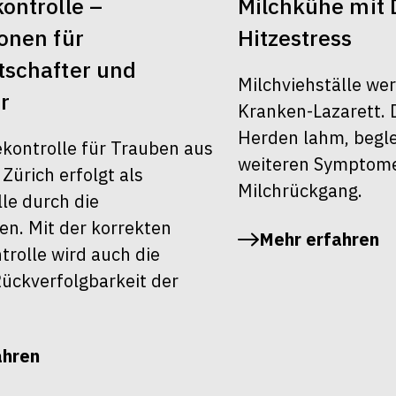
ontrolle –
Milchkühe mit 
onen für
Hitzestress
schafter und
Milchviehställe we
r
Kranken-Lazarett. 
Herden lahm, begle
ekontrolle für Trauben aus
weiteren Symptom
ürich erfolgt als
Milchrückgang.
le durch die
en. Mit der korrekten
Mehr erfahren
rolle wird auch die
ückverfolgbarkeit der
ahren