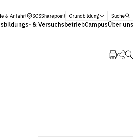
te & Anfahrt
SOS
Sharepoint
Grundbildung
Suche
sbildungs- & Versuchsbetrieb
Campus
Über uns