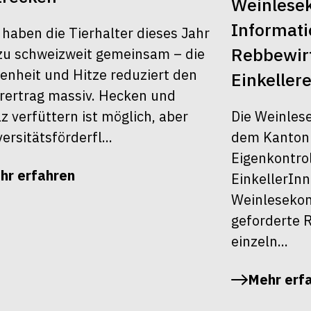
Weinlesek
Informati
 haben die Tierhalter dieses Jahr
Rebbewirt
u schweizweit gemeinsam – die
enheit und Hitze reduziert den
Einkellere
rertrag massiv. Hecken und
Die Weinles
z verfüttern ist möglich, aber
dem Kanton Z
ersitätsförderfl...
Eigenkontrol
hr erfahren
EinkellerInn
Weinlesekont
geforderte R
einzeln...
Mehr erf