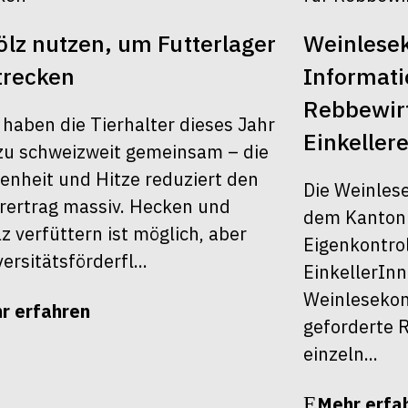
lz nutzen, um Futterlager
Weinlesek
trecken
Informati
Rebbewirt
 haben die Tierhalter dieses Jahr
Einkellere
u schweizweit gemeinsam – die
enheit und Hitze reduziert den
Die Weinles
rertrag massiv. Hecken und
dem Kanton Z
z verfüttern ist möglich, aber
Eigenkontrol
ersitätsförderfl...
EinkellerInn
Weinlesekont
r erfahren
geforderte R
einzeln...
Mehr erfa