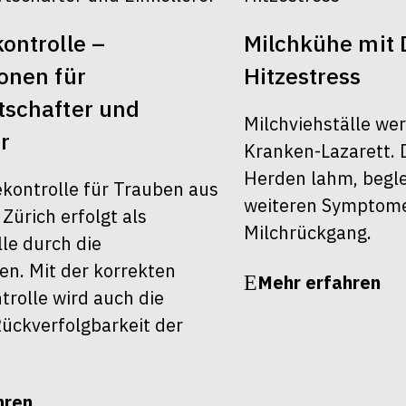
ontrolle –
Milchkühe mit 
onen für
Hitzestress
schafter und
Milchviehställe we
r
Kranken-Lazarett. 
Herden lahm, begle
ekontrolle für Trauben aus
weiteren Symptom
ürich erfolgt als
Milchrückgang.
le durch die
en. Mit der korrekten
Mehr erfahren
rolle wird auch die
ückverfolgbarkeit der
hren