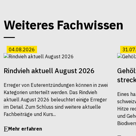
Weiteres Fachwissen
04.08.2026
31.07
Rindvieh aktuell August 2026
Gehöl
strec
Erreger von Euterentzündungen können in zwei
Kategorien unterteilt werden. Das Rindvieh
Eines ha
aktuell August 2026 beleuchtet einige Erreger
schweiz
im Detail. Zum Schluss sind weitere aktuelle
Hitze re
Fachbeiträge und Kurs...
und Gehö
Biodivers
Mehr erfahren