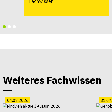
Fachwissen
Weiteres Fachwissen
04.08.2026
31.07