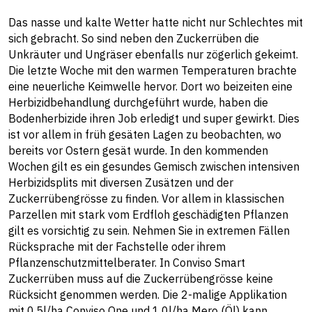
Das nasse und kalte Wetter hatte nicht nur Schlechtes mit
sich gebracht. So sind neben den Zuckerrüben die
Unkräuter und Ungräser ebenfalls nur zögerlich gekeimt.
Die letzte Woche mit den warmen Temperaturen brachte
eine neuerliche Keimwelle hervor. Dort wo beizeiten eine
Herbizidbehandlung durchgeführt wurde, haben die
Bodenherbizide ihren Job erledigt und super gewirkt. Dies
ist vor allem in früh gesäten Lagen zu beobachten, wo
bereits vor Ostern gesät wurde. In den kommenden
Wochen gilt es ein gesundes Gemisch zwischen intensiven
Herbizidsplits mit diversen Zusätzen und der
Zuckerrübengrösse zu finden. Vor allem in klassischen
Parzellen mit stark vom Erdfloh geschädigten Pflanzen
gilt es vorsichtig zu sein. Nehmen Sie in extremen Fällen
Rücksprache mit der Fachstelle oder ihrem
Pflanzenschutzmittelberater. In Conviso Smart
Zuckerrüben muss auf die Zuckerrübengrösse keine
Rücksicht genommen werden. Die 2-malige Applikation
mit 0.5l/ha Conviso One und 1.0l/ha Mero (Öl) kann