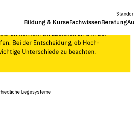
Liegesysteme
Standor
Bildung & Kurse
Fachwissen
Beratung
Au
aum, damit sich die Kühe ausruhen, die
ieren können. Im Laufstall sind in der
en. Bei der Entscheidung, ob Hoch-
wichtige Unterschiede zu beachten.
chiedliche Liegesysteme