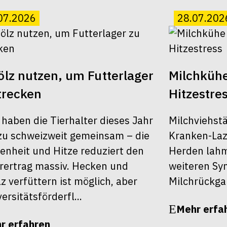
07.2026
28.07.202
lz nutzen, um Futterlager
Milchkühe
trecken
Hitzestre
 haben die Tierhalter dieses Jahr
Milchviehst
u schweizweit gemeinsam – die
Kranken-Laza
enheit und Hitze reduziert den
Herden lahm,
rertrag massiv. Hecken und
weiteren S
z verfüttern ist möglich, aber
Milchrückga
ersitätsförderfl...
Mehr erfa
r erfahren