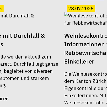
6
28.07.2026
 mit Durchfall &
Weinlesekontro
ss
Informationen 
Rebbewirtscha
älle werden aktuell zum
Einkellerer
rett. Durchfall legt ganze
 begleitet von diversen
Die Weinlesekontro
ymptomen und starkem
dem Kanton Zürich 
ng.
Eigenkontrolle dur
EinkellerInnen. Mit
hren
Weinlesekontrolle 