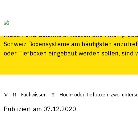
unterschiedliche 
Der Liegebereich ist der wichtigste Erholungsr
Klauen und Gelenke entlasten und Milch produz
Schweiz Boxensysteme am häufigsten anzutreff
oder Tiefboxen eingebaut werden sollen, sind 
Fachwissen
Hoch- oder Tiefboxen: zwei unters
Publiziert am 07.12.2020