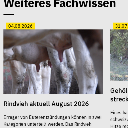
Weiteres Fachwissen
04.08.2026
31.07
Gehöl
strec
Rindvieh aktuell August 2026
Eines ha
Erreger von Euterentzündungen können in zwei
schweiz
Kategorien unterteilt werden. Das Rindvieh
Hitze re