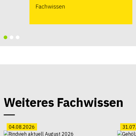
Fachwissen
Weiteres Fachwissen
04.08.2026
31.07