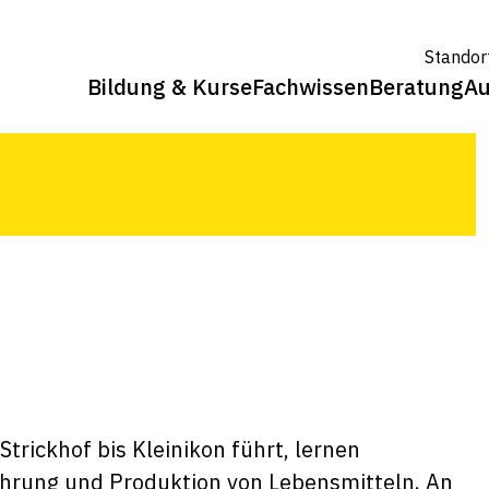
raktive Erlebnisweg Farmtrail feierlich
Standor
her/innen viel Wissenswertes zu
Bildung & Kurse
Fachwissen
Beratung
Au
sten werden von Henna Gluck auf dem
trickhof bis Kleinikon führt, lernen
hrung und Produktion von Lebensmitteln. An