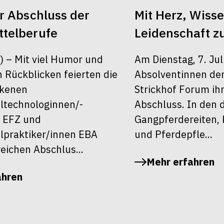
er Abschluss der
Mit Herz, Wiss
telberufe
Leidenschaft z
6) – Mit viel Humor und
Am Dienstag, 7. Jul
 Rückblicken feierten die
Absolventinnen de
ckenen
Strickhof Forum ih
ltechnologinnen/-
Abschluss. In den 
 EFZ und
Gangpferdereiten, 
lpraktiker/innen EBA
und Pferdepfle...
reichen Abschlus...
Mehr erfahren
ahren