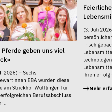
Feierlich
Lebensmit
(3. Juli 202
persönlichen
frisch geba
 Pferde geben uns viel
Lebensmitte
ück»
technologen
Lebensmitte
uli 2026) – Sechs
ihren erfolg
ewartinnen EBA wurden diese
 am Strickhof Wülflingen für
Mehr erf
 erfolgreichen Berufsabschluss
ert.