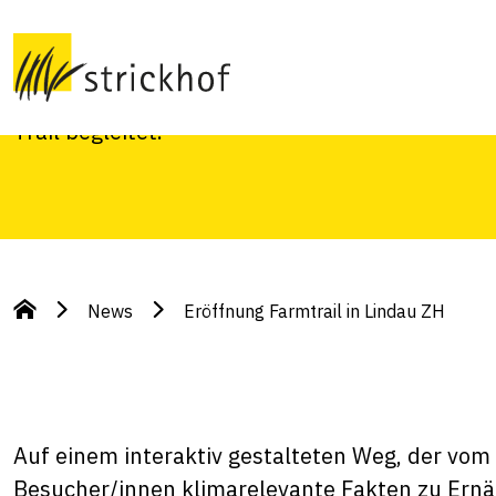
Am Strickhof Lindau wurde am 17. Juni der inte
eingeweiht. An zwölf Stationen erfahren Besuc
Landwirtschaft, Konsum und Klima. Die Klein
Trail begleitet.
News
Eröffnung Farmtrail in Lindau ZH
Auf einem interaktiv gestalteten Weg, der vom S
Besucher/innen klimarelevante Fakten zu Ernä