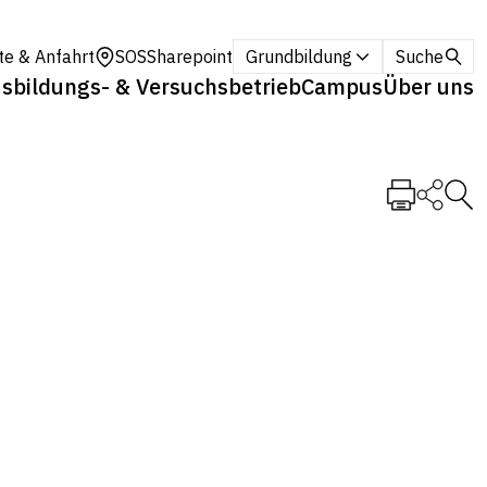
te & Anfahrt
SOS
Sharepoint
Grundbildung
Suche
sbildungs- & Versuchsbetrieb
Campus
Über uns