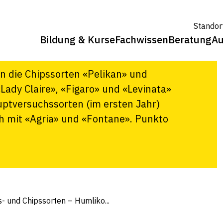
orten –
Standor
Bildung & Kurse
Fachwissen
Beratung
Au
n die Chipssorten «Pelikan» und
Lady Claire», «Figaro» und «Levinata»
uptversuchssorten (im ersten Jahr)
h mit «Agria» und «Fontane». Punkto
- und Chipssorten – Humliko...