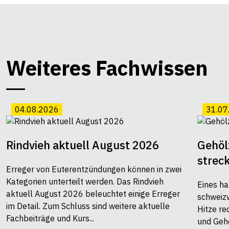
Weiteres Fachwissen
04.08.2026
31.07
Rindvieh aktuell August 2026
Gehöl
strec
Erreger von Euterentzündungen können in zwei
Kategorien unterteilt werden. Das Rindvieh
Eines ha
aktuell August 2026 beleuchtet einige Erreger
schweiz
im Detail. Zum Schluss sind weitere aktuelle
Hitze re
Fachbeiträge und Kurs...
und Gehö